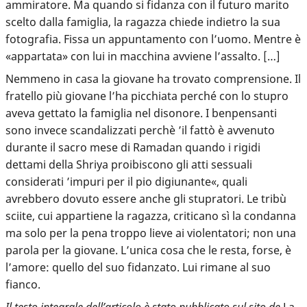
ammiratore. Ma quando si fidanza con il futuro marito
scelto dalla famiglia, la ragazza chiede indietro la sua
fotografia. Fissa un appuntamento con l’uomo. Mentre è
«appartata» con lui in macchina avviene l’assalto. […]
Nemmeno in casa la giovane ha trovato comprensione. Il
fratello più giovane l’ha picchiata perché con lo stupro
aveva gettato la famiglia nel disonore. I benpensanti
sono invece scandalizzati perchè ’il fattò è avvenuto
durante il sacro mese di Ramadan quando i rigidi
dettami della Shriya proibiscono gli atti sessuali
considerati ’impuri per il pio digiunante«, quali
avrebbero dovuto essere anche gli stupratori. Le tribù
sciite, cui appartiene la ragazza, criticano sì la condanna
ma solo per la pena troppo lieve ai violentatori; non una
parola per la giovane. L’unica cosa che le resta, forse, è
l’amore: quello del suo fidanzato. Lui rimane al suo
fianco.
Il testo integrale dell’
articolo
è stato pubblicato sul sito de
La