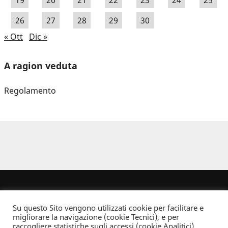
19
20
21
22
23
24
25
26
27
28
29
30
« Ott
Dic »
A ragion veduta
Regolamento
Su questo Sito vengono utilizzati cookie per facilitare e
migliorare la navigazione (cookie Tecnici), e per
raccogliere statistiche sugli accessi (cookie Analitici).