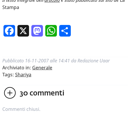
Stampa
Facebook
X
Mastodon
WhatsApp
Condividi
Pubblicato
16-11-2007 alle 14:41
da
Redazione Uaar
Archiviato in:
Generale
Tags:
Shariya
30
commenti
Commenti chiusi.