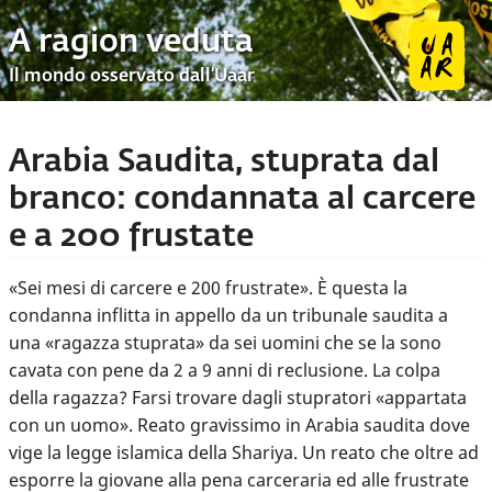
A ragion veduta
Il mondo osservato dall’Uaar
Arabia Saudita, stuprata dal
branco: condannata al carcere
e a 200 frustate
«Sei mesi di carcere e 200 frustrate». È questa la
condanna inflitta in appello da un tribunale saudita a
una «ragazza stuprata» da sei uomini che se la sono
cavata con pene da 2 a 9 anni di reclusione. La colpa
della ragazza? Farsi trovare dagli stupratori «appartata
con un uomo». Reato gravissimo in Arabia saudita dove
vige la legge islamica della Shariya. Un reato che oltre ad
esporre la giovane alla pena carceraria ed alle frustrate