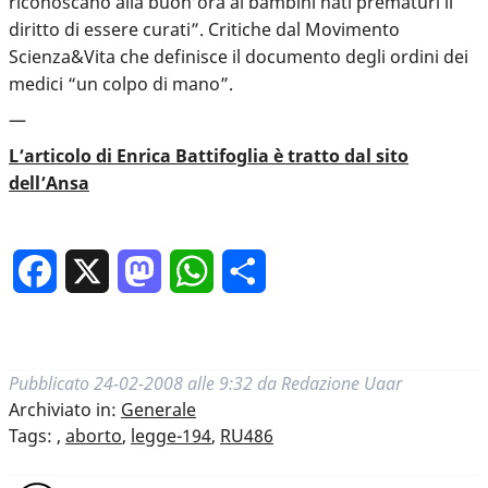
riconoscano alla buon’ora ai bambini nati prematuri il
diritto di essere curati”. Critiche dal Movimento
Scienza&Vita che definisce il documento degli ordini dei
medici “un colpo di mano”.
—
L’articolo di Enrica Battifoglia è tratto dal sito
dell’Ansa
Facebook
X
Mastodon
WhatsApp
Condividi
Pubblicato
24-02-2008 alle 9:32
da
Redazione Uaar
Archiviato in:
Generale
Tags:
,
aborto
,
legge-194
,
RU486