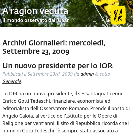
A ragion veduta
Il mondo osservato dall’Uaar
Archivi Giornalieri:
mercoledì,
Settembre 23, 2009
Un nuovo presidente per lo IOR
Pubblicati il
Settembre 23rd, 2009
da
admin
sotto
&
Generale
.
Lo IOR ha un nuovo presidente, il sessantaquattrenne
Enrico Gotti Tedeschi, finanziere, economista ed
editorialista dell’Osservatore Romano. Prende il posto di
Angelo Caloia, al vertice dell’Istituto per le Opere di
Religione per vent’anni. Il sito di Repubblica ricorda che il
nome di Gotti Tedeschi “è sempre stato associato a