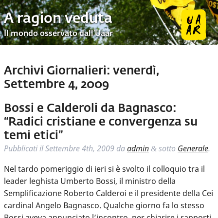
A ragion veduta
Il mondo osservato dall’Uaar
Archivi Giornalieri:
venerdì,
Settembre 4, 2009
Bossi e Calderoli da Bagnasco:
“Radici cristiane e convergenza su
temi etici”
Pubblicati il
Settembre 4th, 2009
da
admin
sotto
Generale
.
&
Nel tardo pomeriggio di ieri si è svolto il colloquio tra il
leader leghista Umberto Bossi, il ministro della
Semplificazione Roberto Calderoi e il presidente della Cei
cardinal Angelo Bagnasco. Qualche giorno fa lo stesso
Bossi aveva annunciato l’incontro, per chiarire i rapporti