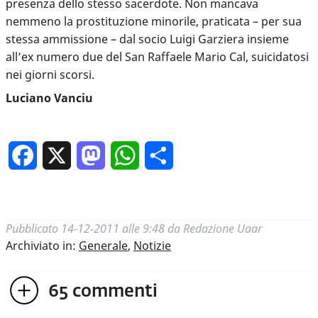
presenza dello stesso sacerdote. Non mancava
nemmeno la prostituzione minorile, praticata – per sua
stessa ammissione – dal socio Luigi Garziera insieme
all’ex numero due del San Raffaele Mario Cal, suicidatosi
nei giorni scorsi.
Luciano Vanciu
Facebook
X
Mastodon
WhatsApp
Condividi
Pubblicato
14-12-2011 alle 9:48
da
Redazione Uaar
Archiviato in:
Generale
,
Notizie
65
commenti