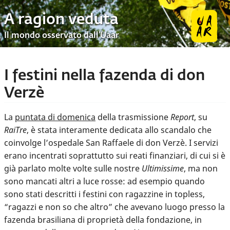
A ragion veduta
Il mondo osservato dall’Uaar
I festini nella fazenda di don
Verzè
La
puntata di domenica
della trasmissione
Report
, su
RaiTre
, è stata interamente dedicata allo scandalo che
coinvolge l’ospedale San Raffaele di don Verzè. I servizi
erano incentrati soprattutto sui reati finanziari, di cui si è
già parlato molte volte sulle nostre
Ultimissime
, ma non
sono mancati altri a luce rosse: ad esempio quando
sono stati descritti i festini con ragazzine in topless,
“ragazzi e non so che altro” che avevano luogo presso la
fazenda brasiliana di proprietà della fondazione, in