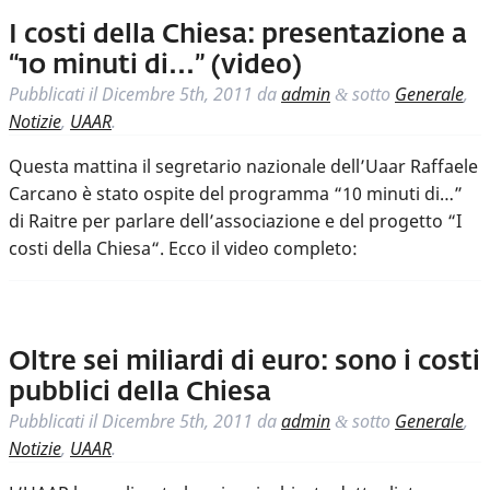
I costi della Chiesa: presentazione a
“10 minuti di…” (video)
Pubblicati il
Dicembre 5th, 2011
da
admin
sotto
Generale
,
&
Notizie
,
UAAR
.
Questa mattina il segretario nazionale dell’Uaar Raffaele
Carcano è stato ospite del programma “10 minuti di…”
di Raitre per parlare dell’associazione e del progetto “I
costi della Chiesa“. Ecco il video completo:
Oltre sei miliardi di euro: sono i costi
pubblici della Chiesa
Pubblicati il
Dicembre 5th, 2011
da
admin
sotto
Generale
,
&
Notizie
,
UAAR
.