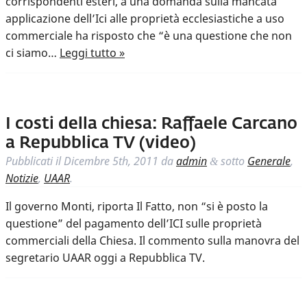
corrispondenti esteri, a una domanda sulla mancata
applicazione dell’Ici alle proprietà ecclesiastiche a uso
commerciale ha risposto che “è una questione che non
ci siamo…
Leggi tutto »
I costi della chiesa: Raffaele Carcano
a Repubblica TV (video)
Pubblicati il
Dicembre 5th, 2011
da
admin
sotto
Generale
,
&
Notizie
,
UAAR
.
Il governo Monti, riporta Il Fatto, non “si è posto la
questione” del pagamento dell’ICI sulle proprietà
commerciali della Chiesa. Il commento sulla manovra del
segretario UAAR oggi a Repubblica TV.