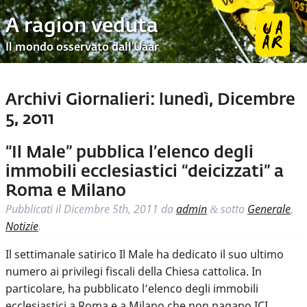
A ragion veduta
Il mondo osservato dall’Uaar
Archivi Giornalieri:
lunedì, Dicembre
5, 2011
“Il Male” pubblica l’elenco degli
immobili ecclesiastici “deicizzati” a
Roma e Milano
Pubblicati il
Dicembre 5th, 2011
da
admin
sotto
Generale
,
&
Notizie
.
Il settimanale satirico Il Male ha dedicato il suo ultimo
numero ai privilegi fiscali della Chiesa cattolica. In
particolare, ha pubblicato l’elenco degli immobili
ecclesiastici a Roma e a Milano che non pagano ICI,