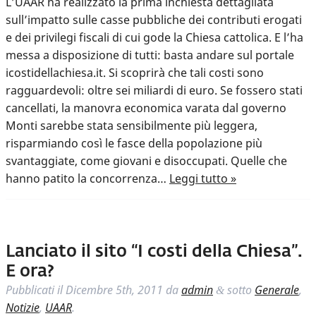
L’UAAR ha realizzato la prima inchiesta dettagliata
sull’impatto sulle casse pubbliche dei contributi erogati
e dei privilegi fiscali di cui gode la Chiesa cattolica. E l’ha
messa a disposizione di tutti: basta andare sul portale
icostidellachiesa.it. Si scoprirà che tali costi sono
ragguardevoli: oltre sei miliardi di euro. Se fossero stati
cancellati, la manovra economica varata dal governo
Monti sarebbe stata sensibilmente più leggera,
risparmiando così le fasce della popolazione più
svantaggiate, come giovani e disoccupati. Quelle che
hanno patito la concorrenza…
Leggi tutto »
Lanciato il sito “I costi della Chiesa”.
E ora?
Pubblicati il
Dicembre 5th, 2011
da
admin
sotto
Generale
,
&
Notizie
,
UAAR
.