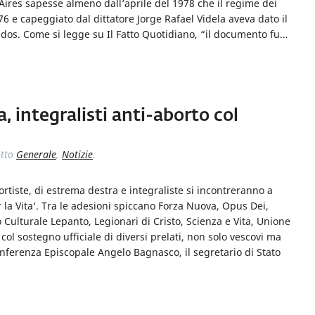
ires sapesse almeno dall’aprile del 1978 che il regime dei
76 e capeggiato dal dittatore Jorge Rafael Videla aveva dato il
idos. Come si legge su Il Fatto Quotidiano, “il documento fu…
, integralisti anti-aborto col
tto
Generale
,
Notizie
.
bortiste, di estrema destra e integraliste si incontreranno a
a Vita‘. Tra le adesioni spiccano Forza Nuova, Opus Dei,
o Culturale Lepanto, Legionari di Cristo, Scienza e Vita, Unione
to col sostegno ufficiale di diversi prelati, non solo vescovi ma
onferenza Episcopale Angelo Bagnasco, il segretario di Stato