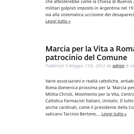
che attesterebbe come la Chiesa di Buenos A
militari golpisti imposto in Argentina nel 19
via alla sistematica uccisione dei desaparec
Leggi tutto »
Marcia per la Vita a Roma
patrocinio del Comune
Pubblicati il
Maggio 11th, 2012
da
admin
so
&
Varie associazioni e realtà cattoliche, antia
Roma domenica prossima per la ‘Marcia per l
Militia Christi, Movimento per la Vita, Centr
Cattolica Farmacisti Italiani, Unitalsi. Il tut
anche cardinali, come il presidente della C
vaticano Tarcisio Bertone,…
Leggi tutto »