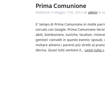
Prima Comunione
Pubblicati il
Maggio 11th, 2012
da
admin
so
&
E’ tempo di Prima Comunione in molte parr
cercato con Google: Prima Comunione Verona
abiti, bomboniere, tuniche, location, ristor
genitori coinvolti in questo evento: sposati,
invitare almeno i parenti più stretti al pr
decina. Quasi tutti sentono il…
Leggi tutto »