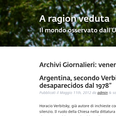
A ragion veduta
Il mondo osservato dall’
Archivi Giornalieri:
venerd
Argentina, secondo Verbi
desaparecidos dal 1978”
Pubblicati il
Maggio 11th, 2012
da
admin
so
&
Horacio Verbitsky, già autore di inchieste co
silenzio. Il ruolo della Chiesa nella dittat