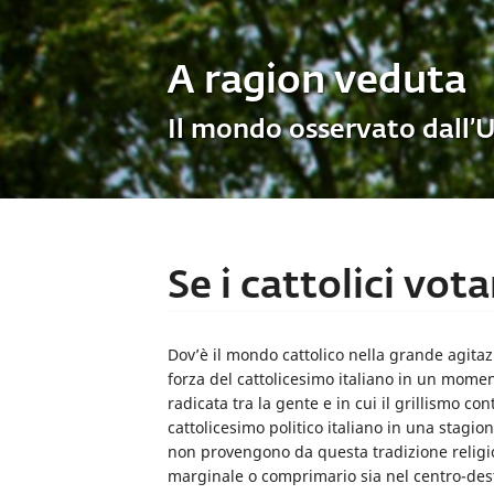
A ragion veduta
Il mondo osservato dall’
Se i cattolici vot
Dov’è il mondo cattolico nella grande agitaz
forza del cattolicesimo italiano in un mome
radicata tra la gente e in cui il grillismo co
cattolicesimo politico italiano in una stagion
non provengono da questa tradizione religi
marginale o comprimario sia nel centro-dest