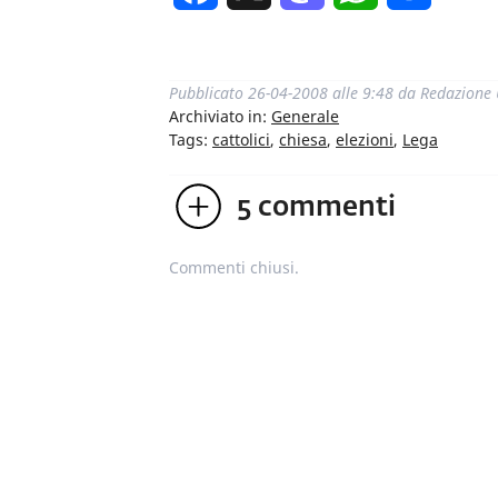
Pubblicato
26-04-2008 alle 9:48
da
Redazione
Archiviato in:
Generale
Tags:
cattolici
,
chiesa
,
elezioni
,
Lega
5
commenti
Commenti chiusi.