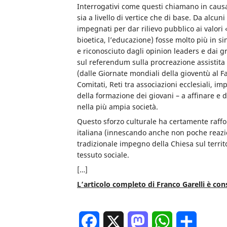
Interrogativi come questi chiamano in causa 
sia a livello di vertice che di base. Da alcun
impegnati per dar rilievo pubblico ai valori «c
bioetica, l’educazione) fosse molto più in si
e riconosciuto dagli opinion leaders e dai g
sul referendum sulla procreazione assistita d
(dalle Giornate mondiali della gioventù al Fa
Comitati, Reti tra associazioni ecclesiali, i
della formazione dei giovani – a affinare e d
nella più ampia società.
Questo sforzo culturale ha certamente raffo
italiana (innescando anche non poche reazio
tradizionale impegno della Chiesa sul territ
tessuto sociale.
[…]
L’articolo completo di Franco Garelli è con
Facebook
X
Mastodon
WhatsApp
Condivi