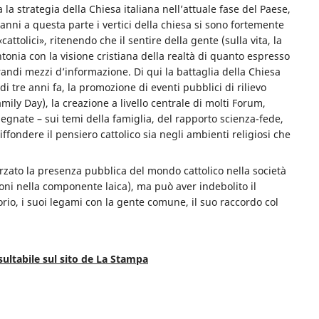
la strategia della Chiesa italiana nell’attuale fase del Paese,
i anni a questa parte i vertici della chiesa si sono fortemente
attolici», ritenendo che il sentire della gente (sulla vita, la
ntonia con la visione cristiana della realtà di quanto espresso
randi mezzi d’informazione. Di qui la battaglia della Chiesa
i tre anni fa, la promozione di eventi pubblici di rilievo
mily Day), la creazione a livello centrale di molti Forum,
mpegnate – sui temi della famiglia, del rapporto scienza-fede,
iffondere il pensiero cattolico sia negli ambienti religiosi che
rzato la presenza pubblica del mondo cattolico nella società
ni nella componente laica), ma può aver indebolito il
orio, i suoi legami con la gente comune, il suo raccordo col
sultabile sul sito de La Stampa
di