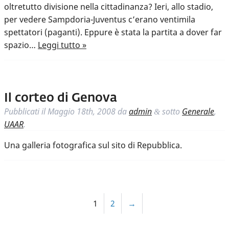
oltretutto divisione nella cittadinanza? Ieri, allo stadio,
per vedere Sampdoria-Juventus c’erano ventimila
spettatori (paganti). Eppure è stata la partita a dover far
spazio…
Leggi tutto »
Il corteo di Genova
Pubblicati il
Maggio 18th, 2008
da
admin
sotto
Generale
,
&
UAAR
.
Una galleria fotografica sul sito di Repubblica.
1
2
→