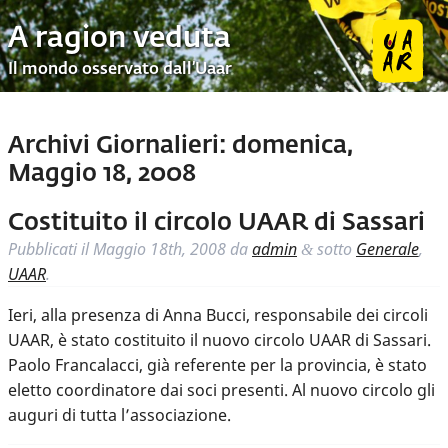
A ragion veduta
Il mondo osservato dall’Uaar
Archivi Giornalieri:
domenica,
Maggio 18, 2008
Costituito il circolo UAAR di Sassari
Pubblicati il
Maggio 18th, 2008
da
admin
sotto
Generale
,
&
UAAR
.
Ieri, alla presenza di Anna Bucci, responsabile dei circoli
UAAR, è stato costituito il nuovo circolo UAAR di Sassari.
Paolo Francalacci, già referente per la provincia, è stato
eletto coordinatore dai soci presenti. Al nuovo circolo gli
auguri di tutta l’associazione.