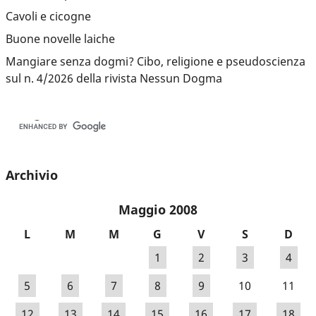
Cavoli e cicogne
Buone novelle laiche
Mangiare senza dogmi? Cibo, religione e pseudoscienza
sul n. 4/2026 della rivista Nessun Dogma
Archivio
Maggio 2008
L
M
M
G
V
S
D
1
2
3
4
5
6
7
8
9
10
11
12
13
14
15
16
17
18