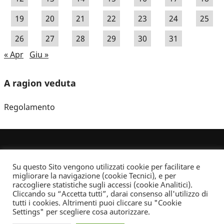
19
20
21
22
23
24
25
26
27
28
29
30
31
« Apr
Giu »
A ragion veduta
Regolamento
Su questo Sito vengono utilizzati cookie per facilitare e
migliorare la navigazione (cookie Tecnici), e per
raccogliere statistiche sugli accessi (cookie Analitici).
Cliccando su “Accetta tutti”, darai consenso all'utilizzo di
Dove non indicato altrimenti quest’opera è distribuita con Licenza
tutti i cookies. Altrimenti puoi cliccare su "Cookie
Creative Commons Attribuzione - Non commerciale - Non opere derivate 2.5 Italia
Settings" per scegliere cosa autorizzare.