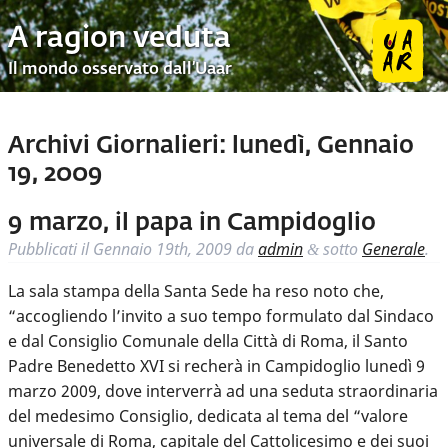
A ragion veduta
Il mondo osservato dall’Uaar
Archivi Giornalieri:
lunedì, Gennaio
19, 2009
9 marzo, il papa in Campidoglio
Pubblicati il
Gennaio 19th, 2009
da
admin
sotto
Generale
.
&
La sala stampa della Santa Sede ha reso noto che,
“accogliendo l’invito a suo tempo formulato dal Sindaco
e dal Consiglio Comunale della Città di Roma, il Santo
Padre Benedetto XVI si recherà in Campidoglio lunedì 9
marzo 2009, dove interverrà ad una seduta straordinaria
del medesimo Consiglio, dedicata al tema del “valore
universale di Roma, capitale del Cattolicesimo e dei suoi