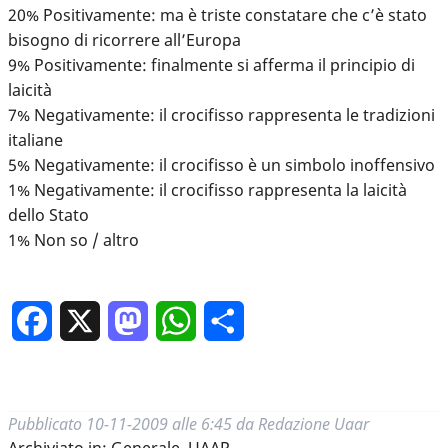
20% Positivamente: ma è triste constatare che c’è stato
bisogno di ricorrere all’Europa
9% Positivamente: finalmente si afferma il principio di
laicità
7% Negativamente: il crocifisso rappresenta le tradizioni
italiane
5% Negativamente: il crocifisso è un simbolo inoffensivo
1% Negativamente: il crocifisso rappresenta la laicità
dello Stato
1% Non so / altro
Facebook
X
Mastodon
WhatsApp
Condividi
Pubblicato
10-11-2009 alle 6:45
da
Redazione Uaar
Archiviato in:
Generale
,
UAAR