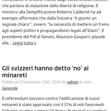
che parlano di violazione della libertà di religione. Il
ministro alla Semplificazione Roberto Calderoli ha ad
esempio affermato che dalla Svizzera “è giunto un
segnale chiaro”, ovvero “la necessità di mettere un freno
agli aspetti politici e propagandistici legati all’Islam”. Il
presidente del Pdl al Senato, Maurizio Gasparri, plaude
alla…
Leggi tutto »
Gli svizzeri hanno detto ‘no’ ai
minareti
Pubblicati il
Novembre 29th, 2009
da
admin
sotto
&
Generale
.
Il referendum svizzero contro l’edificazione di nuovi
minareti è stato approvato con il 57% di voti favorevoli.
Soltanto quattro cantoni (di lingua francese) su ventisei