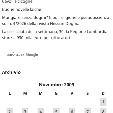
Cavoli e cicogne
Buone novelle laiche
Mangiare senza dogmi? Cibo, religione e pseudoscienza
sul n. 4/2026 della rivista Nessun Dogma
La clericalata della settimana, 30: la Regione Lombardia
stanzia 930 mila euro per gli oratori
Archivio
Novembre 2009
L
M
M
G
V
S
D
1
2
3
4
5
6
7
8