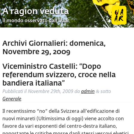
A ragion veduta
Il mondo osservato dall’Uaar
Archivi Giornalieri:
domenica,
Novembre 29, 2009
Viceministro Castelli: “Dopo
referendum svizzero, croce nella
bandiera italiana”
Pubblicati il
Novembre 29th, 2009
da
admin
sotto
&
Generale
.
Il recentissimo “no” della Svizzera all’edificazione di
nuovi minareti (Ultimissima di oggi) viene accolto con
favore da vari esponenti del centro-destra italiano,
nonostante le critiche mosse dagli stessi vescovi elvetici,