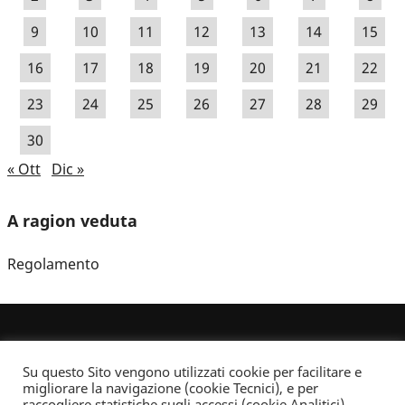
9
10
11
12
13
14
15
16
17
18
19
20
21
22
23
24
25
26
27
28
29
30
« Ott
Dic »
A ragion veduta
Regolamento
Su questo Sito vengono utilizzati cookie per facilitare e
migliorare la navigazione (cookie Tecnici), e per
raccogliere statistiche sugli accessi (cookie Analitici).