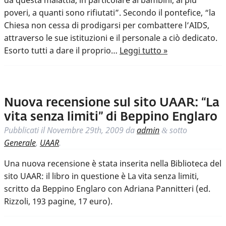
da questa malattia, in particolare ai bambini, ai più
poveri, a quanti sono rifiutati”. Secondo il pontefice, “la
Chiesa non cessa di prodigarsi per combattere l’AIDS,
attraverso le sue istituzioni e il personale a ciò dedicato.
Esorto tutti a dare il proprio…
Leggi tutto »
Nuova recensione sul sito UAAR: “La
vita senza limiti” di Beppino Englaro
Pubblicati il
Novembre 29th, 2009
da
admin
sotto
&
Generale
,
UAAR
.
Una nuova recensione è stata inserita nella Biblioteca del
sito UAAR: il libro in questione è La vita senza limiti,
scritto da Beppino Englaro con Adriana Pannitteri (ed.
Rizzoli, 193 pagine, 17 euro).