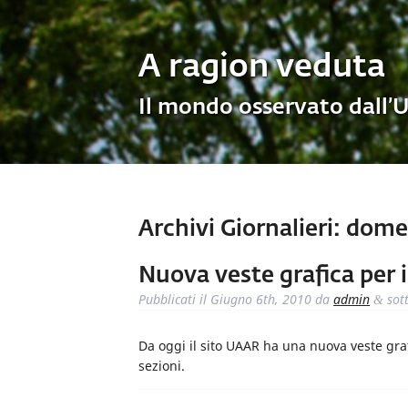
A ragion veduta
Il mondo osservato dall’
Archivi Giornalieri:
domen
Nuova veste grafica per 
Pubblicati il
Giugno 6th, 2010
da
admin
sot
&
Da oggi il sito UAAR ha una nuova veste gra
sezioni.