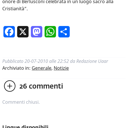
onore di Berlusconi celebrata in un luogo sacro alla
Cristianità”.
Facebook
X
Mastodon
WhatsApp
Condividi
Pubblicato
20-07-2010 alle 22:52
da
Redazione Uaar
Archiviato in:
Generale
,
Notizie
26
commenti
Commenti chiusi.
Lingue disponibili