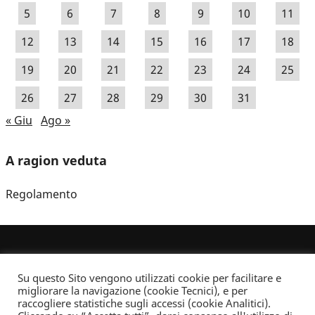
5
6
7
8
9
10
11
12
13
14
15
16
17
18
19
20
21
22
23
24
25
26
27
28
29
30
31
« Giu
Ago »
A ragion veduta
Regolamento
Su questo Sito vengono utilizzati cookie per facilitare e
migliorare la navigazione (cookie Tecnici), e per
raccogliere statistiche sugli accessi (cookie Analitici).