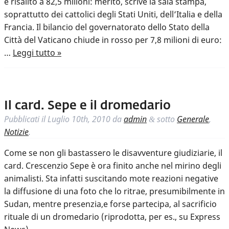
è risalito a 82,5 milioni: merito, scrive la sala stampa,
soprattutto dei cattolici degli Stati Uniti, dell’Italia e della
Francia. Il bilancio del governatorato dello Stato della
Città del Vaticano chiude in rosso per 7,8 milioni di euro:
…
Leggi tutto »
Il card. Sepe e il dromedario
Pubblicati il
Luglio 10th, 2010
da
admin
sotto
Generale
,
&
Notizie
.
Come se non gli bastassero le disavventure giudiziarie, il
card. Crescenzio Sepe è ora finito anche nel mirino degli
animalisti. Sta infatti suscitando mote reazioni negative
la diffusione di una foto che lo ritrae, presumibilmente in
Sudan, mentre presenzia,e forse partecipa, al sacrificio
rituale di un dromedario (riprodotta, per es., su Express