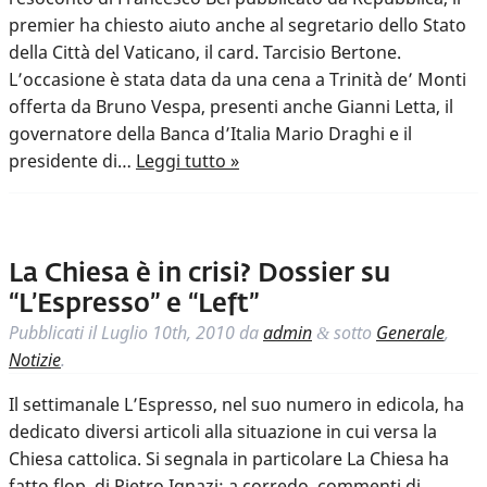
premier ha chiesto aiuto anche al segretario dello Stato
della Città del Vaticano, il card. Tarcisio Bertone.
L’occasione è stata data da una cena a Trinità de’ Monti
offerta da Bruno Vespa, presenti anche Gianni Letta, il
governatore della Banca d’Italia Mario Draghi e il
presidente di…
Leggi tutto »
La Chiesa è in crisi? Dossier su
“L’Espresso” e “Left”
Pubblicati il
Luglio 10th, 2010
da
admin
sotto
Generale
,
&
Notizie
.
Il settimanale L’Espresso, nel suo numero in edicola, ha
dedicato diversi articoli alla situazione in cui versa la
Chiesa cattolica. Si segnala in particolare La Chiesa ha
fatto flop, di Pietro Ignazi: a corredo, commenti di