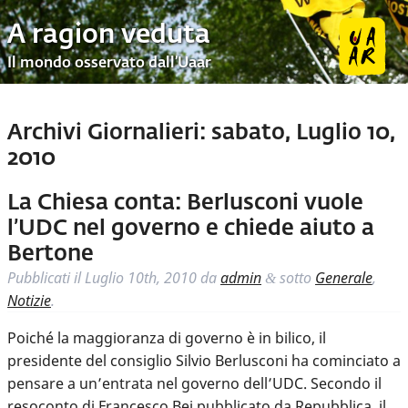
A ragion veduta
Il mondo osservato dall’Uaar
Archivi Giornalieri:
sabato, Luglio 10,
2010
La Chiesa conta: Berlusconi vuole
l’UDC nel governo e chiede aiuto a
Bertone
Pubblicati il
Luglio 10th, 2010
da
admin
sotto
Generale
,
&
Notizie
.
Poiché la maggioranza di governo è in bilico, il
presidente del consiglio Silvio Berlusconi ha cominciato a
pensare a un’entrata nel governo dell’UDC. Secondo il
resoconto di Francesco Bei pubblicato da Repubblica, il