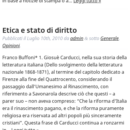
in base a notizie di stampa o a…
Leggi tutto »
Etica e stato di diritto
Pubblicati il
Luglio 10th, 2010
da
admin
sotto
Generale
,
&
Opinioni
.
Franco Buffoni* 1. Giosuè Carducci, nella sua storia della
letteratura italiana (Dello svolgimento della letteratura
nazionale 1868-1871), al termine del capitolo dedicato a
Firenze alla fine del Quattrocento, considerando il
passaggio dall’Umanesimo al Rinascimento, con
riferimento a Savonarola descrive ciò che questi – a
parer suo – non aveva compreso: “Che la riforma d’Italia
era il rinascimento pagano, e che la riforma puramente
religiosa era riservata ad altri popoli più sinceramente
cristiani”. Questa frase di Carducci continua a ronzarmi