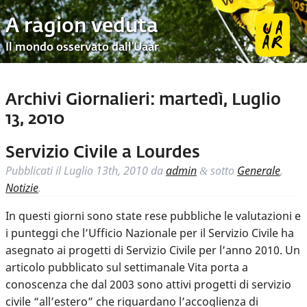
A ragion veduta
Il mondo osservato dall’Uaar
Archivi Giornalieri:
martedì, Luglio
13, 2010
Servizio Civile a Lourdes
Pubblicati il
Luglio 13th, 2010
da
admin
sotto
Generale
,
&
Notizie
.
In questi giorni sono state rese pubbliche le valutazioni e
i punteggi che l’Ufficio Nazionale per il Servizio Civile ha
asegnato ai progetti di Servizio Civile per l’anno 2010. Un
articolo pubblicato sul settimanale Vita porta a
conoscenza che dal 2003 sono attivi progetti di servizio
civile “all’estero” che riguardano l’accoglienza di