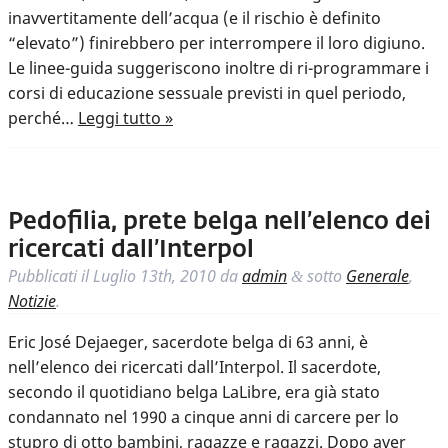
inavvertitamente dell’acqua (e il rischio è definito
“elevato”) finirebbero per interrompere il loro digiuno.
Le linee-guida suggeriscono inoltre di ri-programmare i
corsi di educazione sessuale previsti in quel periodo,
perché…
Leggi tutto »
Pedofilia, prete belga nell’elenco dei
ricercati dall’Interpol
Pubblicati il
Luglio 13th, 2010
da
admin
sotto
Generale
,
&
Notizie
.
Eric José Dejaeger, sacerdote belga di 63 anni, è
nell’elenco dei ricercati dall’Interpol. Il sacerdote,
secondo il quotidiano belga LaLibre, era già stato
condannato nel 1990 a cinque anni di carcere per lo
stupro di otto bambini, ragazze e ragazzi. Dopo aver