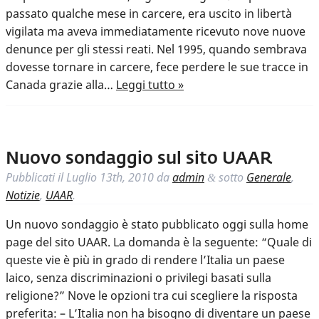
passato qualche mese in carcere, era uscito in libertà
vigilata ma aveva immediatamente ricevuto nove nuove
denunce per gli stessi reati. Nel 1995, quando sembrava
dovesse tornare in carcere, fece perdere le sue tracce in
Canada grazie alla…
Leggi tutto »
Nuovo sondaggio sul sito UAAR
Pubblicati il
Luglio 13th, 2010
da
admin
sotto
Generale
,
&
Notizie
,
UAAR
.
Un nuovo sondaggio è stato pubblicato oggi sulla home
page del sito UAAR. La domanda è la seguente: “Quale di
queste vie è più in grado di rendere l’Italia un paese
laico, senza discriminazioni o privilegi basati sulla
religione?” Nove le opzioni tra cui scegliere la risposta
preferita: – L’Italia non ha bisogno di diventare un paese