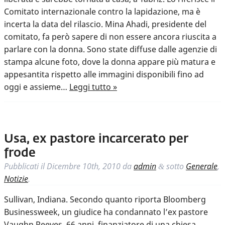
Comitato internazionale contro la lapidazione, ma è
incerta la data del rilascio. Mina Ahadi, presidente del
comitato, fa però sapere di non essere ancora riuscita a
parlare con la donna. Sono state diffuse dalle agenzie di
stampa alcune foto, dove la donna appare più matura e
appesantita rispetto alle immagini disponibili fino ad
oggi e assieme…
Leggi tutto »
Usa, ex pastore incarcerato per
frode
Pubblicati il
Dicembre 10th, 2010
da
admin
sotto
Generale
,
&
Notizie
.
Sullivan, Indiana. Secondo quanto riporta Bloomberg
Businessweek, un giudice ha condannato l’ex pastore
Vaughn Reeves, 66 anni, finanziatore di una chiesa