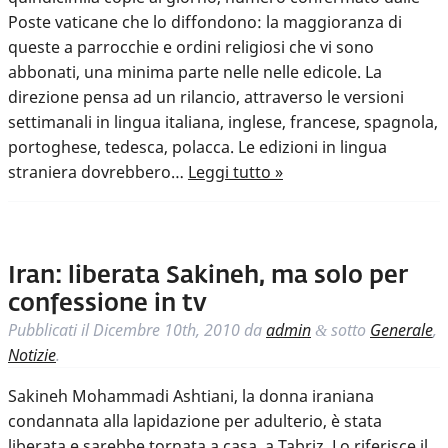
Poste vaticane che lo diffondono: la maggioranza di
queste a parrocchie e ordini religiosi che vi sono
abbonati, una minima parte nelle nelle edicole. La
direzione pensa ad un rilancio, attraverso le versioni
settimanali in lingua italiana, inglese, francese, spagnola,
portoghese, tedesca, polacca. Le edizioni in lingua
straniera dovrebbero…
Leggi tutto »
Iran: liberata Sakineh, ma solo per
confessione in tv
Pubblicati il
Dicembre 10th, 2010
da
admin
sotto
Generale
,
&
Notizie
.
Sakineh Mohammadi Ashtiani, la donna iraniana
condannata alla lapidazione per adulterio, è stata
liberata e sarebbe tornata a casa, a Tabriz. Lo riferisce il