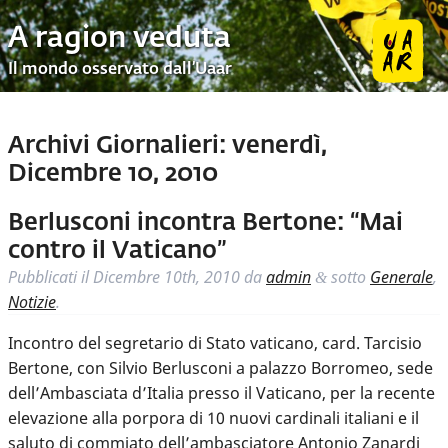
A ragion veduta
Il mondo osservato dall’Uaar
Archivi Giornalieri:
venerdì,
Dicembre 10, 2010
Berlusconi incontra Bertone: “Mai
contro il Vaticano”
Pubblicati il
Dicembre 10th, 2010
da
admin
sotto
Generale
,
&
Notizie
.
Incontro del segretario di Stato vaticano, card. Tarcisio
Bertone, con Silvio Berlusconi a palazzo Borromeo, sede
dell’Ambasciata d’Italia presso il Vaticano, per la recente
elevazione alla porpora di 10 nuovi cardinali italiani e il
saluto di commiato dell’ambasciatore Antonio Zanardi