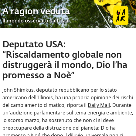
A ragion veduta
Il mondo osservato dall’Uaar
Deputato USA:
“Riscaldamento globale non
distruggerà il mondo, Dio l’ha
promesso a Noè”
John Shimkus, deputato repubblicano per lo stato
americano dell’Illinois, ha una propria opinione dei rischi
del cambiamento climatico, riporta il
Daily Mail
. Durante
un’audizione parlamentare sul tema energia e ambiente,
lo scorso marzo, ha sostenuto che non ci si deve
preoccupare della distruzione del pianeta: Dio ha
promesso a Noé che dopo il diluvio universale non ci