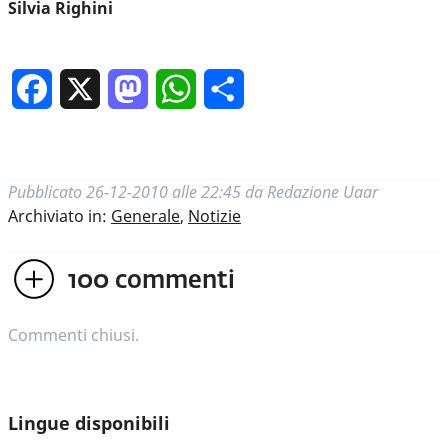
Silvia Righini
Facebook
X
Mastodon
WhatsApp
Condividi
Pubblicato
26-12-2010 alle 22:45
da
Redazione Uaar
Archiviato in:
Generale
,
Notizie
100
commenti
Commenti chiusi.
Lingue disponibili