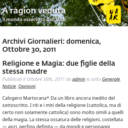
A ragion veduta
Il mondo osservato dall’Uaar
Archivi Giornalieri:
domenica,
Ottobre 30, 2011
Religione e Magia: due figlie della
stessa madre
Pubblicati il
Ottobre 30th, 2011
da
admin
sotto
Generale
,
&
Notizie
,
Opinioni
.
Calogero Martorana* Da un libro ancora inedito del
sottoscritto. I riti e i miti della religione (cattolica, ma di
certo non solamente cattolica) sono molto simili a quelli
della magia. La stessa ossatura delle religioni, costellata
— anzi, perfino definita — da mondi e personaggi