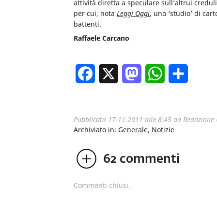
attività diretta a speculare sull’altrui credu
per cui, nota
Leggi Oggi
, uno ‘studio’ di car
battenti.
Raffaele Carcano
Facebook
X
Mastodon
WhatsApp
Condivi
Pubblicato
17-11-2011 alle 8:45
da
Redazione
Archiviato in:
Generale
,
Notizie
62
commenti
Commenti chiusi.