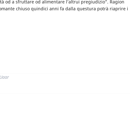
lità od a sfruttare od alimentare l’altrui pregiudizio”. Ragion
tomante chiuso quindici anni fa dalla questura potrà riaprire i
di
 Uaar