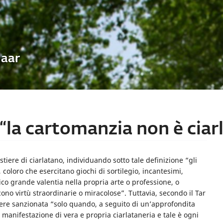
Uaar
 “la cartomanzia non è ciar
stiere di ciarlatano, individuando sotto tale definizione “gli
i, coloro che esercitano giochi di sortilegio, incantesimi,
ico grande valentia nella propria arte o professione, o
scono virtù straordinarie o miracolose”. Tuttavia, secondo il Tar
ssere sanzionata “solo quando, a seguito di un’approfondita
ce manifestazione di vera e propria ciarlataneria e tale è ogni