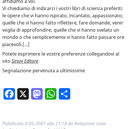
affidiamo a voi.
Vi chiediamo di indicarci i vostri libri di scienza preferiti:
le opere che vi hanno ispirato, incantato, appassionato;
quelle che vi hanno fatto riflettere, fare domande, venir
voglia di approfondire; quelle che vi hanno svelato un
mondo o che semplicemente vi hanno fatto passare ore
piacevoli.[…]
Potete esprimere le vostre preferenze collegandovi al
sito
Sironi Editore
Segnalazione pervenuta a ultimissime
Facebook
X
Mastodon
WhatsApp
Condividi
Pubblicato
8-05-2007 alle 21:18
da
Redazione Uaar