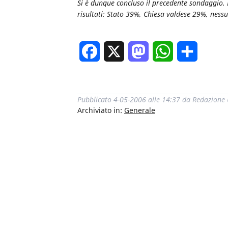
Si è dunque concluso il precedente sondaggio. L
risultati: Stato 39%, Chiesa valdese 29%, ness
Facebook
X
Mastodon
WhatsApp
Condivi
Pubblicato
4-05-2006 alle 14:37
da
Redazione
Archiviato in:
Generale