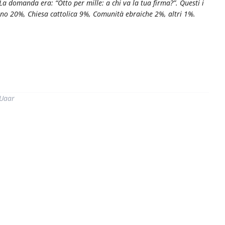
a domanda era: “Otto per mille: a chi va la tua firma?”. Questi i
uno 20%, Chiesa cattolica 9%, Comunità ebraiche 2%, altri 1%.
di
 Uaar