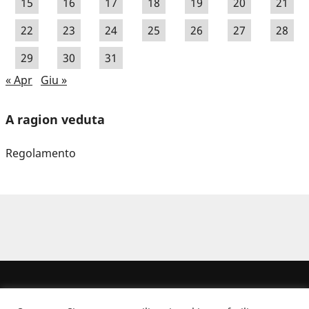
15
16
17
18
19
20
21
22
23
24
25
26
27
28
29
30
31
« Apr
Giu »
A ragion veduta
Regolamento