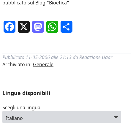
pubblicato sul Blog “Bioetica”
Facebook
X
Mastodon
WhatsApp
Condividi
Pubblicato
11-05-2006 alle 21:13
da
Redazione Uaar
Archiviato in:
Generale
Lingue disponibili
Scegli una lingua