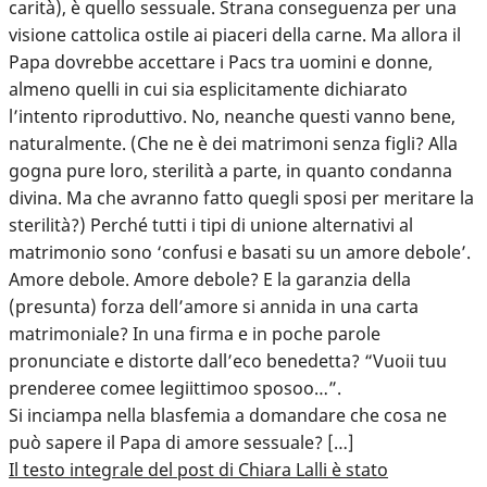
carità), è quello sessuale. Strana conseguenza per una
visione cattolica ostile ai piaceri della carne. Ma allora il
Papa dovrebbe accettare i Pacs tra uomini e donne,
almeno quelli in cui sia esplicitamente dichiarato
l’intento riproduttivo. No, neanche questi vanno bene,
naturalmente. (Che ne è dei matrimoni senza figli? Alla
gogna pure loro, sterilità a parte, in quanto condanna
divina. Ma che avranno fatto quegli sposi per meritare la
sterilità?) Perché tutti i tipi di unione alternativi al
matrimonio sono ‘confusi e basati su un amore debole’.
Amore debole. Amore debole? E la garanzia della
(presunta) forza dell’amore si annida in una carta
matrimoniale? In una firma e in poche parole
pronunciate e distorte dall’eco benedetta? “Vuoii tuu
prenderee comee legiittimoo sposoo…”.
Si inciampa nella blasfemia a domandare che cosa ne
può sapere il Papa di amore sessuale? […]
Il testo integrale del post di Chiara Lalli è stato