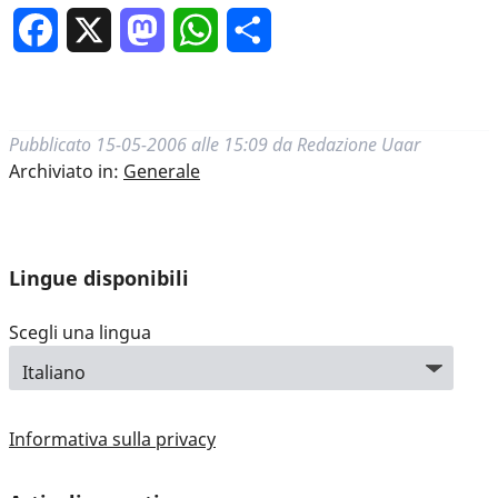
Facebook
X
Mastodon
WhatsApp
Condividi
Pubblicato
15-05-2006 alle 15:09
da
Redazione Uaar
Archiviato in:
Generale
Lingue disponibili
Scegli una lingua
Informativa sulla privacy