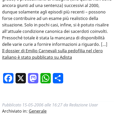
ancora giunti ad una sentenza) successivi al 2000,
dunque solamente agli episodi più recenti – possono
forse contribuire ad un esame più realistico della
situazione. Solo in pochi casi, infine, si è potuto risalire
all’attuale condizione canonica dei sacerdoti coinvolti.
Pressoché totale è stata la mancanza di disponibilità
delle varie curie a fornire informazioni a riguardo. […]
Il dossier di Emilio Carnevali sulla pedofilia nel clero
italiano è stato pubblicato su Adista
Facebook
X
Mastodon
WhatsApp
Condividi
Pubblicato
15-05-2006 alle 16:27
da
Redazione Uaar
Archiviato in:
Generale