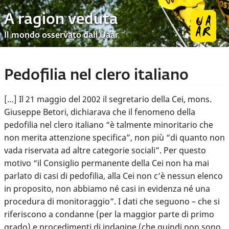
A ragion veduta
Il mondo osservato dall’Uaar
Pedofilia nel clero italiano
[…] Il 21 maggio del 2002 il segretario della Cei, mons.
Giuseppe Betori, dichiarava che il fenomeno della
pedofilia nel clero italiano “è talmente minoritario che
non merita attenzione specifica”, non più “di quanto non
vada riservata ad altre categorie sociali”. Per questo
motivo “il Consiglio permanente della Cei non ha mai
parlato di casi di pedofilia, alla Cei non c’è nessun elenco
in proposito, non abbiamo né casi in evidenza né una
procedura di monitoraggio”. I dati che seguono – che si
riferiscono a condanne (per la maggior parte di primo
grado) e procedimenti di indagine (che quindi non sono