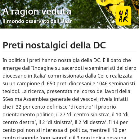
A ragion veduta
Il mondo osservato dall’Uaar
Preti nostalgici della DC
In politica i preti hanno nostalgia della DC. È il dato che
emerge dall“Indagine su sacerdoti e seminaristi del clero
diocesano in Italia’ commissionata dalla Cei e realizzata
su un campione di 650 preti diocesani e 1046 seminaristi
teologi. La ricerca, presentata nel corso dei lavori della
56esima Assemblea generale dei vescovi, rivela infatti
che il 32 per cento definisce ‘di centro’ il proprio
orientamento politico, il 27 ‘di centro sinistra’, il 10 ‘di
centro destra’, il 2 ‘di sinistra’, il 2 ‘di destra’. Il 14 per
cento poi non si interessa di politica, mentre il 10 per
cento risponde ‘non saprei’ e il 3 non indica nessuna