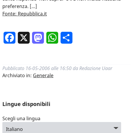
preferenza. […]
Fonte: Repubblica.it
Facebook
X
Mastodon
WhatsApp
Condividi
Pubblicato
16-05-2006 alle 16:50
da
Redazione Uaar
Archiviato in:
Generale
Lingue disponibili
Scegli una lingua