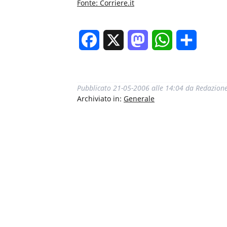
Fonte: Corriere.it
Facebook
X
Mastodon
WhatsApp
Condivi
Pubblicato
21-05-2006 alle 14:04
da
Redazion
Archiviato in:
Generale