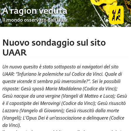
A ragion veduta
Il mondo osservato dall’Uaar
Nuovo sondaggio sul sito
UAAR
Un nuovo quesito è stato sottoposto ai navigatori del sito
UAAR: “Infuriano le polemiche sul Codice da Vinci. Quale di
queste vicende ti sembra più inverosimile?”. Sei le possibili
risposte: Gesù sposò Maria Maddalena (Codice da Vinci);
Gesù nacque da una vergine (Vangeli di Matteo e Luca); Gesù
è il capostipite dei Merovingi (Codice da Vinci); Gesù risuscitò
Lazzaro (Vangelo di Giovanni); Gesù risuscitò dalla morte
(Vangeli); L’Opus Dei è un’associazione a delinquere (Codice
da Vinci).