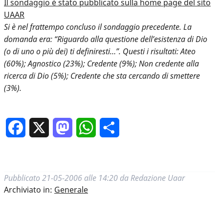
Il sondaggio è stato pubblicato sulla home page del sito
UAAR
Si è nel frattempo concluso il sondaggio precedente. La
domanda era: “Riguardo alla questione dell’esistenza di Dio
(o di uno o più dei) ti definiresti…”. Questi i risultati: Ateo
(60%); Agnostico (23%); Credente (9%); Non credente alla
ricerca di Dio (5%); Credente che sta cercando di smettere
(3%).
Facebook
X
Mastodon
WhatsApp
Condividi
Pubblicato
21-05-2006 alle 14:20
da
Redazione Uaar
Archiviato in:
Generale