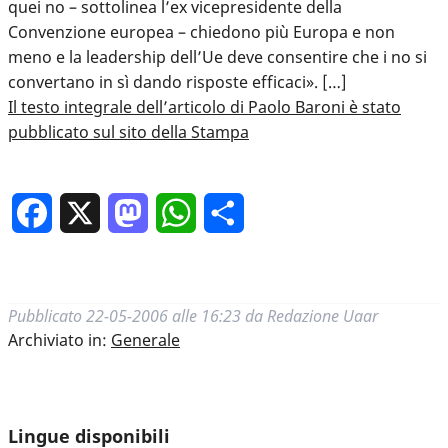
quei no – sottolinea l’ex vicepresidente della
Convenzione europea – chiedono più Europa e non
meno e la leadership dell’Ue deve consentire che i no si
convertano in sì dando risposte efficaci». […]
Il testo integrale dell’articolo di Paolo Baroni è stato
pubblicato sul sito della Stampa
Facebook
X
Mastodon
WhatsApp
Condividi
Pubblicato
22-05-2006 alle 16:23
da
Redazione Uaar
Archiviato in:
Generale
Lingue disponibili