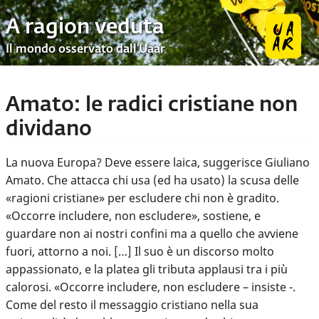
A ragion veduta
Il mondo osservato dall’Uaar
Amato: le radici cristiane non
dividano
La nuova Europa? Deve essere laica, suggerisce Giuliano
Amato. Che attacca chi usa (ed ha usato) la scusa delle
«ragioni cristiane» per escludere chi non è gradito.
«Occorre includere, non escludere», sostiene, e
guardare non ai nostri confini ma a quello che avviene
fuori, attorno a noi. […] Il suo è un discorso molto
appassionato, e la platea gli tributa applausi tra i più
calorosi. «Occorre includere, non escludere – insiste -.
Come del resto il messaggio cristiano nella sua