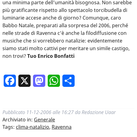
una minima parte dell’umanità bisognosa. Non sarebbe
più gratificante rispetto allo spettacolo torcibudella di
luminarie accese anche di giorno? Comunque, caro
Babbo Natale, preparati alla sorpresa del 2006, perché
nelle strade di Ravenna c’è anche la filodiffusione con
musiche che si vorrebbero natalizie: evidentemente
siamo stati molto cattivi per meritare un simile castigo,
non trovi?
Tuo Enrico Bonfatti
Facebook
X
Mastodon
WhatsApp
Condividi
Pubblicato
11-12-2006 alle 16:27
da
Redazione Uaar
Archiviato in:
Generale
Tags:
clima-natalizio
,
Ravenna