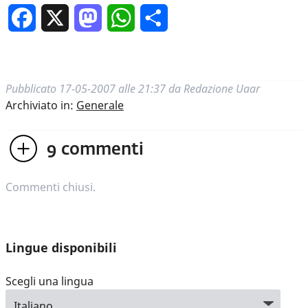
Facebook
X
Mastodon
WhatsApp
Condividi
Pubblicato
17-05-2007 alle 21:37
da
Redazione Uaar
Archiviato in:
Generale
9
commenti
Commenti chiusi.
Lingue disponibili
Scegli una lingua