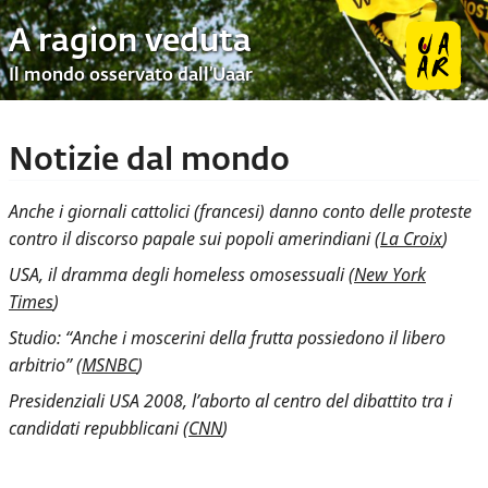
A ragion veduta
Il mondo osservato dall’Uaar
Notizie dal mondo
Anche i giornali cattolici (francesi) danno conto delle proteste
contro il discorso papale sui popoli amerindiani (
La Croix
)
USA, il dramma degli homeless omosessuali (
New York
Times
)
Studio: “Anche i moscerini della frutta possiedono il libero
arbitrio” (
MSNBC
)
Presidenziali USA 2008, l’aborto al centro del dibattito tra i
candidati repubblicani (
CNN
)