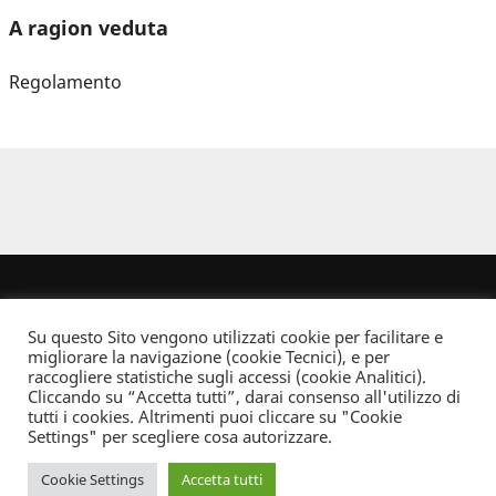
A ragion veduta
Regolamento
Su questo Sito vengono utilizzati cookie per facilitare e
migliorare la navigazione (cookie Tecnici), e per
raccogliere statistiche sugli accessi (cookie Analitici).
Cliccando su “Accetta tutti”, darai consenso all'utilizzo di
Dove non indicato altrimenti quest’opera è distribuita con Licenza
tutti i cookies. Altrimenti puoi cliccare su "Cookie
Creative Commons Attribuzione - Non commerciale - Non opere derivate 2.5 Italia
Settings" per scegliere cosa autorizzare.
Informativa sulla privacy
Cookie Settings
Accetta tutti