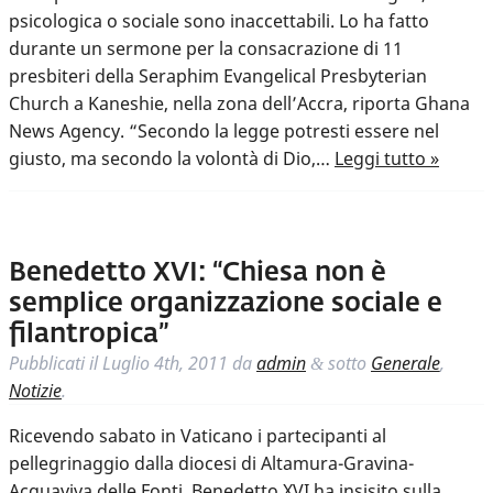
psicologica o sociale sono inaccettabili. Lo ha fatto
durante un sermone per la consacrazione di 11
presbiteri della Seraphim Evangelical Presbyterian
Church a Kaneshie, nella zona dell’Accra, riporta Ghana
News Agency. “Secondo la legge potresti essere nel
giusto, ma secondo la volontà di Dio,…
Leggi tutto »
Benedetto XVI: “Chiesa non è
semplice organizzazione sociale e
filantropica”
Pubblicati il
Luglio 4th, 2011
da
admin
sotto
Generale
,
&
Notizie
.
Ricevendo sabato in Vaticano i partecipanti al
pellegrinaggio dalla diocesi di Altamura-Gravina-
Acquaviva delle Fonti, Benedetto XVI ha insisito sulla