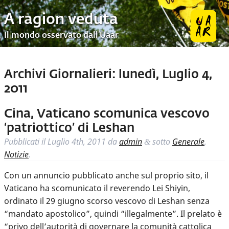
A ragion veduta
Il mondo osservato dall’Uaar
Archivi Giornalieri:
lunedì, Luglio 4,
2011
Cina, Vaticano scomunica vescovo
‘patriottico’ di Leshan
Pubblicati il
Luglio 4th, 2011
da
admin
sotto
Generale
,
&
Notizie
.
Con un annuncio pubblicato anche sul proprio sito, il
Vaticano ha scomunicato il reverendo Lei Shiyin,
ordinato il 29 giugno scorso vescovo di Leshan senza
“mandato apostolico”, quindi “illegalmente”. Il prelato è
“privo dell’autorità di governare la comunità cattolica