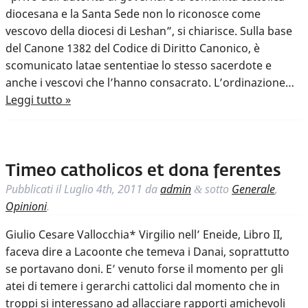
diocesana e la Santa Sede non lo riconosce come
vescovo della diocesi di Leshan”, si chiarisce. Sulla base
del Canone 1382 del Codice di Diritto Canonico, è
scomunicato latae sententiae lo stesso sacerdote e
anche i vescovi che l’hanno consacrato. L’ordinazione…
Leggi tutto »
Timeo catholicos et dona ferentes
Pubblicati il
Luglio 4th, 2011
da
admin
sotto
Generale
,
&
Opinioni
.
Giulio Cesare Vallocchia* Virgilio nell’ Eneide, Libro II,
faceva dire a Lacoonte che temeva i Danai, soprattutto
se portavano doni. E’ venuto forse il momento per gli
atei di temere i gerarchi cattolici dal momento che in
troppi si interessano ad allacciare rapporti amichevoli