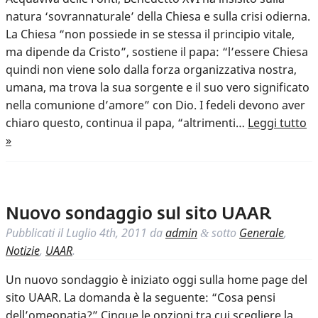
natura ‘sovrannaturale’ della Chiesa e sulla crisi odierna.
La Chiesa “non possiede in se stessa il principio vitale,
ma dipende da Cristo”, sostiene il papa: “l’essere Chiesa
quindi non viene solo dalla forza organizzativa nostra,
umana, ma trova la sua sorgente e il suo vero significato
nella comunione d’amore” con Dio. I fedeli devono aver
chiaro questo, continua il papa, “altrimenti…
Leggi tutto
»
Nuovo sondaggio sul sito UAAR
Pubblicati il
Luglio 4th, 2011
da
admin
sotto
Generale
,
&
Notizie
,
UAAR
.
Un nuovo sondaggio è iniziato oggi sulla home page del
sito UAAR. La domanda è la seguente: “Cosa pensi
dell’omeopatia?” Cinque le opzioni tra cui scegliere la