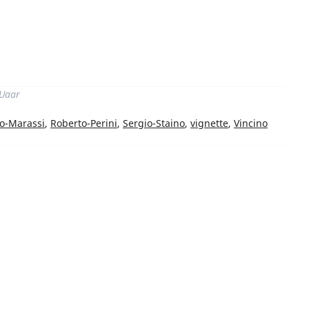
di
 Uaar
o-Marassi
,
Roberto-Perini
,
Sergio-Staino
,
vignette
,
Vincino