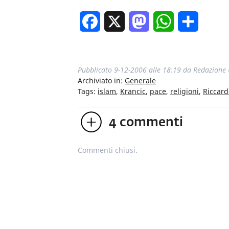
Facebook
X
Mastodon
WhatsApp
Condivi
Pubblicato
9-12-2006 alle 18:19
da
Redazione
Archiviato in:
Generale
Tags:
islam
,
Krancic
,
pace
,
religioni
,
Riccard
4
commenti
Commenti chiusi.